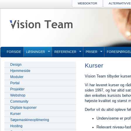
WEBDOKTOR
ALTERNATIVV
FORSIDE
LØSNINGER
REFERENCER
PRISER
FORESPØRGEL
Kurser
Design
Hjemmeside
Vision Team tilbyder kurser
Moduler
Portal
Vi har leveret kurser og råd
Projekter
siden 1997, og har altid sa
Webshop
den enkeltes kursists beh
højeste kvalitet og størst m
Community
Digitale kuponer
Derfor vil du altid opleve f
Kurser
Underviserne er prof
Søgemaskineoptimering
Hosting
Relevant niveau-fast