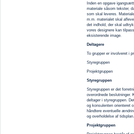
Inden en opgave igangsætte
materiale såsom tekster, da
som skal leveres. Materialel
m.m. materialet skal afleve
det indhold, der skal udtry
vores designere kan tilpas
eksisterende image.
Deltagere
To grupper er involveret i p
Styregruppen
Projektgruppen
Styregruppen
Styregruppen er det forre
overordnede beslutninger. 
deltager i styregruppen. De
og konsulenten orienteret 
håndtere eventuelle ændrin
og overholdelse af tidsplan
Projektgruppen