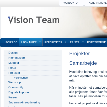
WEBDOKTOR
ALTERNATIVV
FORSIDE
LØSNINGER
REFERENCER
PRISER
FORESPØRGEL
Projekter
Design
Hjemmeside
Samarbejde
Moduler
Portal
Hvad dine behov og ønsker 
Projekter
at blive opfattet som din sa
Projektforløb
mål.
Webshop
Community
Når vi indgår i et samarbejd
alle projektets faser. Vor 
Digitale kuponer
faser. Klik på modellen for 
Kurser
Søgemaskineoptimering
For at et projekt skal blive