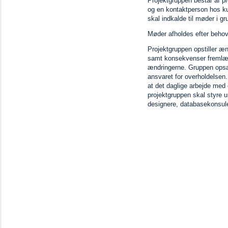
Projektgruppen består af pr
og en kontaktperson hos kun
skal indkalde til møder i g
Møder afholdes efter behov
Projektgruppen opstiller æ
samt konsekvenser fremlæg
ændringerne. Gruppen opsæt
ansvaret for overholdelsen.
at det daglige arbejde med 
projektgruppen skal styre 
designere, databasekonsul