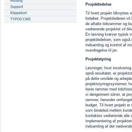
Hosting
Projektledelse
Support
Klippekort
Til hvert projekt tilknyttes
forløbet. Projektlederen vil
TYPO3 CMS
de aftalte tidsrammer og 
vedrørende projektet vil bl
En løsning kræver typisk m
projektledelsen, som også in
indsamling og kontrol af ma
overdragelse til jer.
Projektstyring
Løsninger, hvor involvering
opnå resultatet, er projekts
på dette område og arbejder
projektstyringssystemer, hv
faste rammer med tidsfriste
vi derigennem sikrer, at pr
rammer, herunder omfanget,
budget. Til hvert projekt er 
som bindeled mellem kunden
kontaktes vedrørende alle 
implementering af projektet.
indsamling af det nødvendig