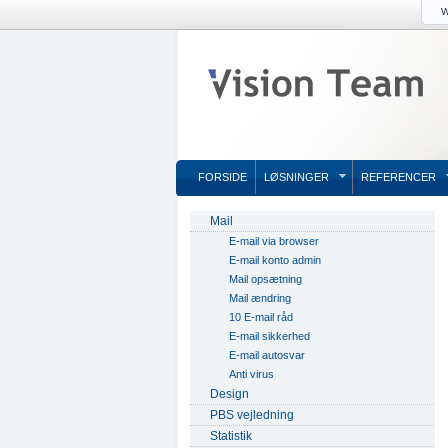
W
FORSIDE
LØSNINGER
REFERENCER
Mail
E-mail via browser
E-mail konto admin
Mail opsætning
Mail ændring
10 E-mail råd
E-mail sikkerhed
E-mail autosvar
Anti virus
Design
PBS vejledning
Statistik