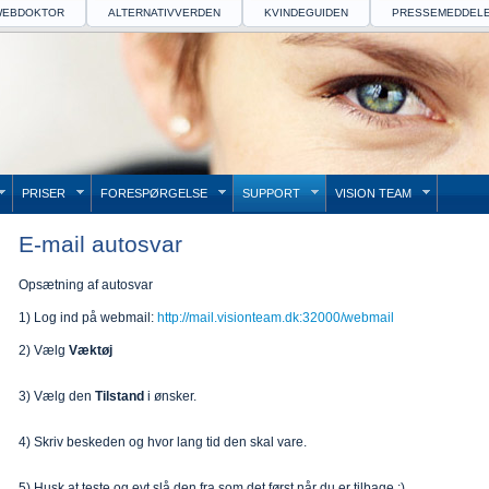
EBDOKTOR
ALTERNATIVVERDEN
KVINDEGUIDEN
PRESSEMEDDEL
PRISER
FORESPØRGELSE
SUPPORT
VISION TEAM
E-mail autosvar
Opsætning af autosvar
1) Log ind på webmail:
http://mail.visionteam.dk:32000/webmail
2) Vælg
Væktøj
3) Vælg den
Tilstand
i ønsker.
4) Skriv beskeden og hvor lang tid den skal vare.
5) Husk at teste og evt slå den fra som det først når du er tilbage ;)