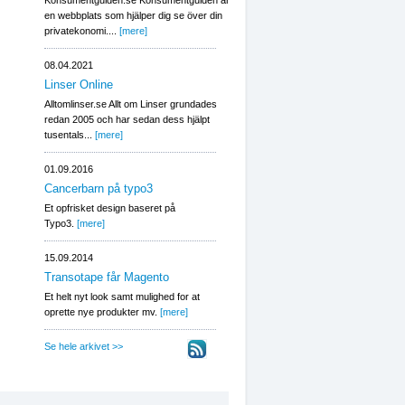
Konsumentguiden.se Konsumentguiden är
en webbplats som hjälper dig se över din
privatekonomi....
[mere]
08.04.2021
Linser Online
Alltomlinser.se Allt om Linser grundades
redan 2005 och har sedan dess hjälpt
tusentals...
[mere]
01.09.2016
Cancerbarn på typo3
Et opfrisket design baseret på
Typo3.
[mere]
15.09.2014
Transotape får Magento
Et helt nyt look samt mulighed for at
oprette nye produkter mv.
[mere]
Se hele arkivet >>