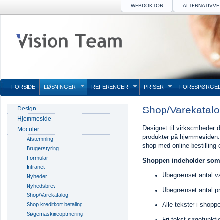
WEBDOKTOR
ALTERNATIVV
FORSIDE
LØSNINGER
REFERENCER
PRISER
FORESPØRGEL
Shop/Varekatal
Design
Hjemmeside
Designet til virksomheder d
Moduler
produkter på hjemmesiden. 
Afstemning
shop med online-bestilling 
Brugerstyring
Formular
Shoppen indeholder som 
Intranet
Ubegrænset antal v
Nyheder
Nyhedsbrev
Ubegrænset antal p
Shop/Varekatalog
Shop kreditkort betaling
Alle tekster i shopp
Søgemaskineoptmering
Fri tekst søgefunkti