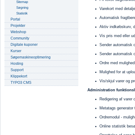
Sitemap
Søgning
Varekort med detalje
Statistik
Automatisk fragtber
Portal
Projekter
Aktiv indkøbskurv, de
Webshop
Vis pris med eller 
Community
Digitale kuponer
Sender automatisk de
Kurser
Sender automatisk o
Søgemaskineoptimering
Ordre med mulighed f
Hosting
Support
Mulighed for at uplo
Klippekort
Vis/skjul varer og p
TYPO3 CMS
Administration funktionsl
Redigering af varer
Metatags generator 
Ordremodul - mulighe
Online statistik bes