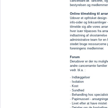
cancerbanr.dk lanceret, og 
bestyrelsen og medlemmer
Online tilmelding til arr
Udover et opfrisket design 
info-sider og linksamlinger
tilmelde sig alle vores arr
hver især tilpasses fra arr
indtastning af skostørrelse
administrative team for en 
stedet bruge ressourcerne p
foreningens medlemmer.
Forum
Derudover er der nu mulighe
andre cancerramte familier
vedr. bl.a. :
· Indlæggelser
· Isolation
· Kost
· Sundhed
· Behandling hos specialist
· Papirnusseri - ansøgning
· Livet efter at have mistet
· Detaljer om de forskellig