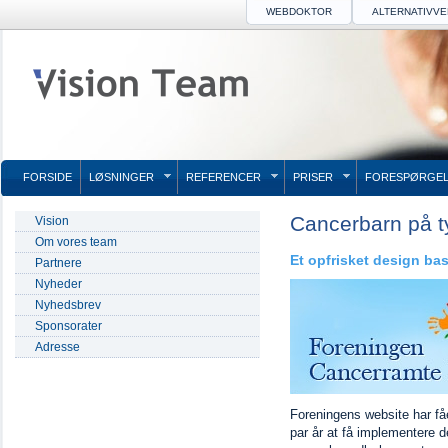
WEBDOKTOR
ALTERNATIVV
FORSIDE
LØSNINGER
REFERENCER
PRISER
FORESPØRGEL
Cancerbarn på 
Vision
Om vores team
Et opfrisket design ba
Partnere
Nyheder
Nyhedsbrev
Sponsorater
Adresse
Foreningens website har fåe
par år at få implementere d