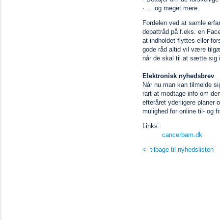
· … og meget mere
Fordelen ved at samle erfar
debattråd på f.eks. en Faceb
at indholdet flyttes eller f
gode råd altid vil være tilg
når de skal til at sætte sig
Elektronisk nyhedsbrev
Når nu man kan tilmelde si
rart at modtage info om dem
efteråret yderligere plane
mulighed for online til- og 
Links:
cancerbarn.dk
<- tilbage til nyhedslisten